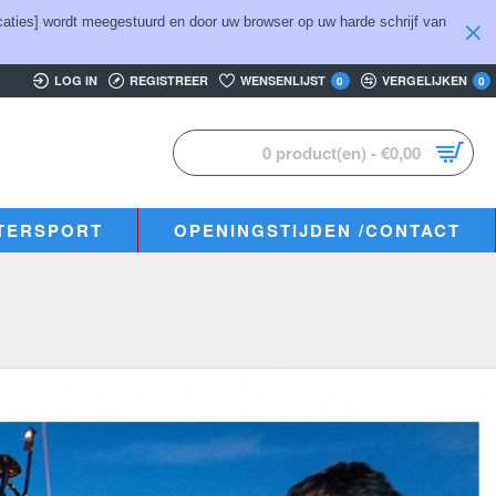
aties] wordt meegestuurd en door uw browser op uw harde schrijf van
LOG IN
REGISTREER
WENSENLIJST
VERGELIJKEN
0
0
0 product(en) - €0,00
TERSPORT
OPENINGSTIJDEN /CONTACT