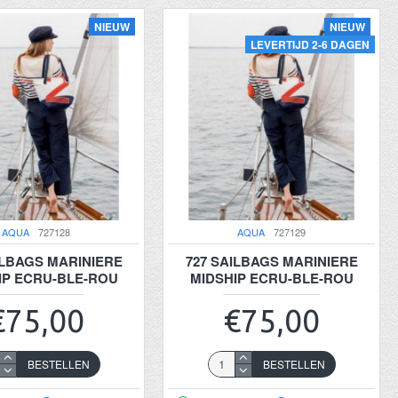
NIEUW
NIEUW
LEVERTIJD 2-6 DAGEN
AQUA
727128
AQUA
727129
ILBAGS MARINIERE
727 SAILBAGS MARINIERE
IP ECRU-BLE-ROU
MIDSHIP ECRU-BLE-ROU
€75,00
€75,00
BESTELLEN
BESTELLEN