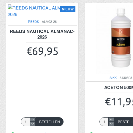
NIEUW
REEDS
ALM02-26
REEDS NAUTICAL ALMANAC-
2026
€69,95
SIKK
6430508
ACETON 500
€11,9
BESTELLEN
BESTEL