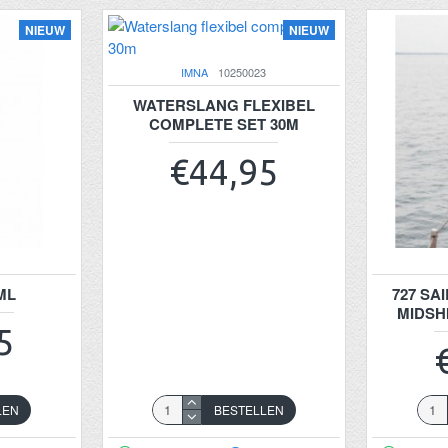
NIEUW
NIEUW
IMNA
10250023
WATERSLANG FLEXIBEL
COMPLETE SET 30M
€44,95
ML
727 SA
MIDSH
5
LEN
BESTELLEN