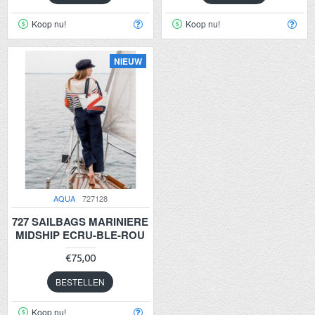
Koop nu!
Koop nu!
NIEUW
AQUA
727128
727 SAILBAGS MARINIERE
MIDSHIP ECRU-BLE-ROU
€75,00
BESTELLEN
Koop nu!