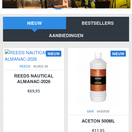
NIEUW
BESTSELLERS
AANBIEDINGEN
NIEUW
NIEUW
REEDS
ALM02-26
REEDS NAUTICAL
ALMANAC-2026
€69,95
SIKK
6430508
ACETON 500ML
€11,95