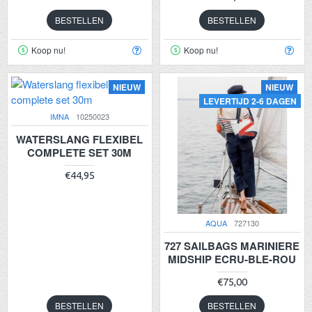
BESTELLEN
BESTELLEN
Koop nu!
Koop nu!
NIEUW
NIEUW
LEVERTIJD 2-6 DAGEN
IMNA
10250023
WATERSLANG FLEXIBEL
COMPLETE SET 30M
€44,95
AQUA
727130
727 SAILBAGS MARINIERE
MIDSHIP ECRU-BLE-ROU
€75,00
BESTELLEN
BESTELLEN