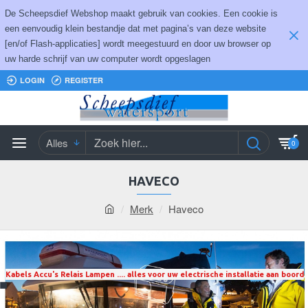
De Scheepsdief Webshop maakt gebruik van cookies. Een cookie is
een eenvoudig klein bestandje dat met pagina’s van deze website
[en/of Flash-applicaties] wordt meegestuurd en door uw browser op
uw harde schrijf van uw computer wordt opgeslagen
LOGIN
REGISTER
Alles
0
HAVECO
Merk
Haveco
Kabels Accu's Relais Lampen .... alles voor uw electrische installatie aan boord