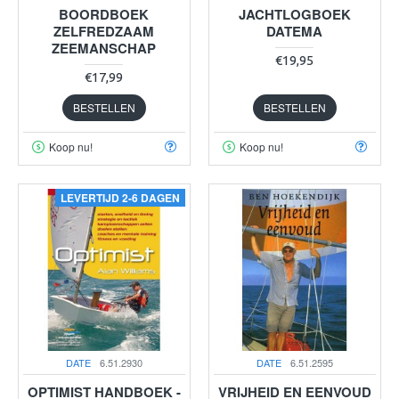
BOORDBOEK
JACHTLOGBOEK
ZELFREDZAAM
DATEMA
ZEEMANSCHAP
€19,95
€17,99
BESTELLEN
BESTELLEN
Koop nu!
Koop nu!
LEVERTIJD 2-6 DAGEN
DATE
6.51.2930
DATE
6.51.2595
OPTIMIST HANDBOEK -
VRIJHEID EN EENVOUD