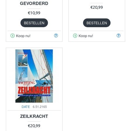
GEVORDERD
€20,99
€10,99
BESTELLEN
BESTELLEN
Koop nu!
Koop nu!
DATE
6.51.2165
ZEILKRACHT
€20,99