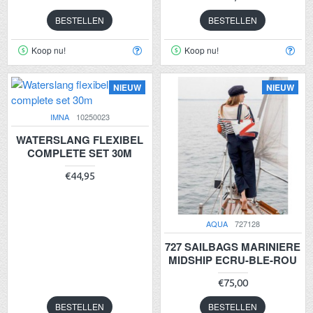
BESTELLEN
BESTELLEN
Koop nu!
Koop nu!
NIEUW
NIEUW
IMNA
10250023
WATERSLANG FLEXIBEL
COMPLETE SET 30M
€44,95
AQUA
727128
727 SAILBAGS MARINIERE
MIDSHIP ECRU-BLE-ROU
€75,00
BESTELLEN
BESTELLEN