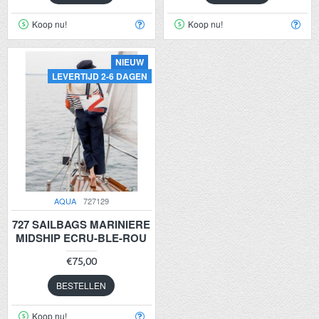
Koop nu!
Koop nu!
NIEUW
LEVERTIJD 2-6 DAGEN
AQUA
727129
727 SAILBAGS MARINIERE
MIDSHIP ECRU-BLE-ROU
€75,00
BESTELLEN
Koop nu!