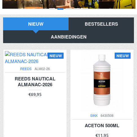
NIEUW
BESTSELLERS
AANBIEDINGEN
NIEUW
NIEUW
REEDS
ALM02-26
REEDS NAUTICAL
ALMANAC-2026
€69,95
SIKK
6430508
ACETON 500ML
€11,95