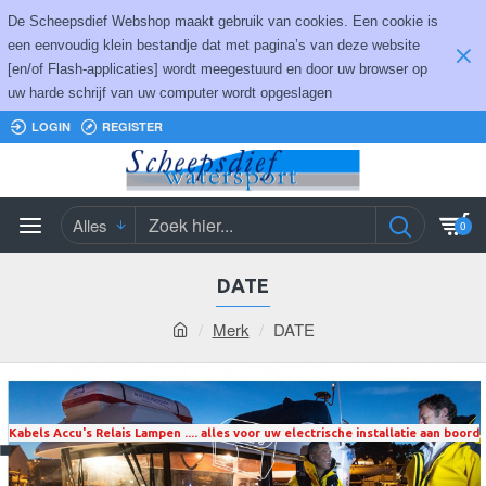
De Scheepsdief Webshop maakt gebruik van cookies. Een cookie is
een eenvoudig klein bestandje dat met pagina’s van deze website
[en/of Flash-applicaties] wordt meegestuurd en door uw browser op
uw harde schrijf van uw computer wordt opgeslagen
LOGIN
REGISTER
Alles
0
DATE
Merk
DATE
Kabels Accu's Relais Lampen .... alles voor uw electrische installatie aan boord