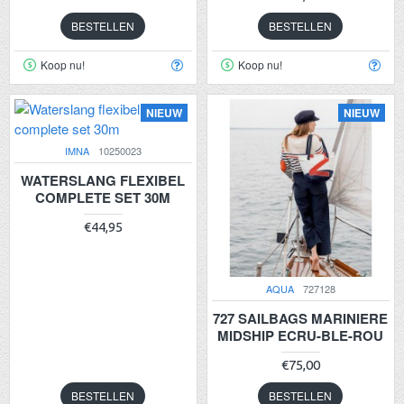
BESTELLEN
BESTELLEN
Koop nu!
Koop nu!
NIEUW
NIEUW
IMNA
10250023
WATERSLANG FLEXIBEL
COMPLETE SET 30M
€44,95
AQUA
727128
727 SAILBAGS MARINIERE
MIDSHIP ECRU-BLE-ROU
€75,00
BESTELLEN
BESTELLEN