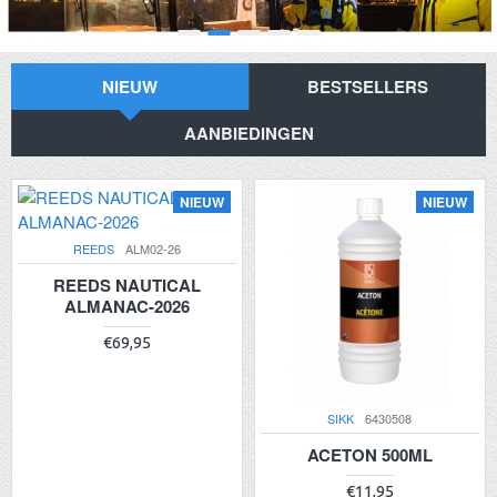
NIEUW
BESTSELLERS
AANBIEDINGEN
NIEUW
NIEUW
REEDS
ALM02-26
REEDS NAUTICAL
ALMANAC-2026
€69,95
SIKK
6430508
ACETON 500ML
€11,95