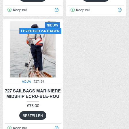
Koop nu!
Koop nu!
NIEUW
LEVERTIJD 2-6 DAGEN
AQUA
727129
727 SAILBAGS MARINIERE
MIDSHIP ECRU-BLE-ROU
€75,00
BESTELLEN
Koop nu!