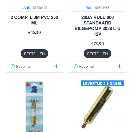
LANK
85000405
Rule
00304466
2 COMP. LIJM PVC 250
20DA RULE 800
ML
STANDAARD
BILGEPOMP 3028 L-U
€46,30
12V
€73,90
BESTELLEN
BESTELLEN
Koop nu!
Koop nu!
LEVERTIJD 2-6 DAGEN