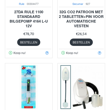
Rule
00304477
Secumar
927
27DA RULE 1100
32G CO2 PATROON MET
STANDAARD
2 TABLETTEN+PIN VOOR
BILGEPOMP 4164 L-U
AUTOMATISCHE
12V
VESTEN
€78,70
€26,54
BESTELLEN
BESTELLEN
Koop nu!
Koop nu!