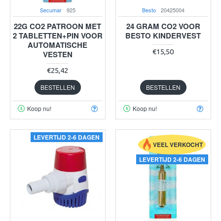
Secumar
925
Besto
20425004
22G CO2 PATROON MET
24 GRAM CO2 VOOR
2 TABLETTEN+PIN VOOR
BESTO KINDERVEST
AUTOMATISCHE
€15,50
VESTEN
€25,42
BESTELLEN
BESTELLEN
Koop nu!
Koop nu!
LEVERTIJD 2-6 DAGEN
VEEL VERKOCHT
LEVERTIJD 2-6 DAGEN