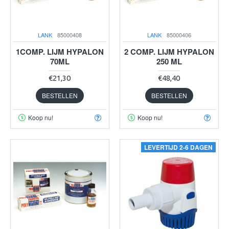
LANK
85000408
LANK
85000406
1COMP. LIJM HYPALON
2 COMP. LIJM HYPALON
70ML
250 ML
€21,30
€48,40
BESTELLEN
BESTELLEN
Koop nu!
Koop nu!
LEVERTIJD 2-6 DAGEN