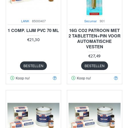
LANK
85000407
Secumar
901
1 COMP. LIJM PVC 70 ML
16G CO2 PATROON MET
2 TABLETTEN+PIN VOOR
€21,30
AUTOMATISCHE
VESTEN
€27,49
BESTELLEN
BESTELLEN
Koop nu!
Koop nu!