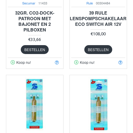
Secumar
11433
Rule
00304484
32GR. CO2-DOCK-
39 RULE
PATROON MET
LENSPOMPSCHAKELAAR
BAJONET EN 2
ECO SWITCH AIR 12V
PILBOXEN
€108,00
€33,66
BESTELLEN
BESTELLEN
Koop nu!
Koop nu!