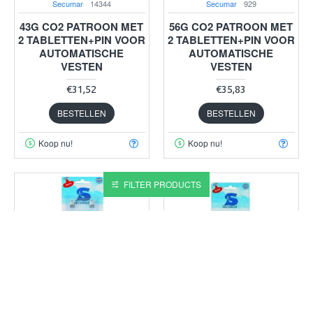
Secumar
14344
Secumar
929
43G CO2 PATROON MET
56G CO2 PATROON MET
2 TABLETTEN+PIN VOOR
2 TABLETTEN+PIN VOOR
AUTOMATISCHE
AUTOMATISCHE
VESTEN
VESTEN
€31,52
€35,83
BESTELLEN
BESTELLEN
Koop nu!
Koop nu!
FILTER PRODUCTS
Secumar
11434
Secumar
11896