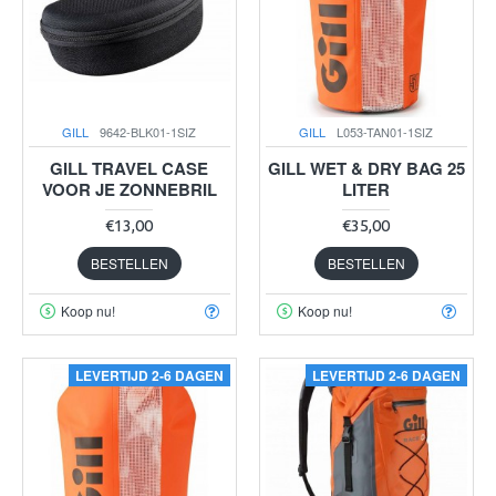
GILL
9642-BLK01-1SIZ
GILL
L053-TAN01-1SIZ
GILL TRAVEL CASE
GILL WET & DRY BAG 25
VOOR JE ZONNEBRIL
LITER
€13,00
€35,00
BESTELLEN
BESTELLEN
Koop nu!
Koop nu!
LEVERTIJD 2-6 DAGEN
LEVERTIJD 2-6 DAGEN