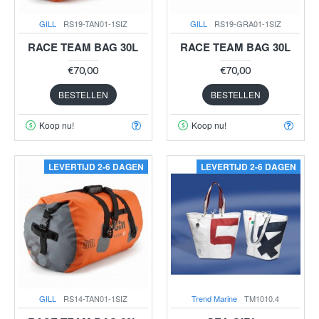
GILL
RS19-TAN01-1SIZ
GILL
RS19-GRA01-1SIZ
RACE TEAM BAG 30L
RACE TEAM BAG 30L
€70,00
€70,00
BESTELLEN
BESTELLEN
Koop nu!
Koop nu!
LEVERTIJD 2-6 DAGEN
LEVERTIJD 2-6 DAGEN
GILL
RS14-TAN01-1SIZ
Trend Marine
TM1010.4