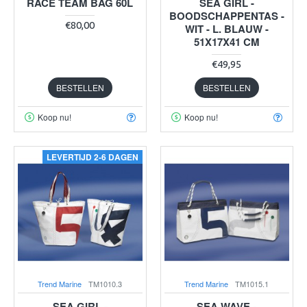
RACE TEAM BAG 60L
SEA GIRL -
BOODSCHAPPENTAS -
€80,00
WIT - L. BLAUW -
51X17X41 CM
€49,95
BESTELLEN
BESTELLEN
Koop nu!
Koop nu!
LEVERTIJD 2-6 DAGEN
Trend Marine
TM1010.3
Trend Marine
TM1015.1
SEA GIRL -
SEA WAVE -