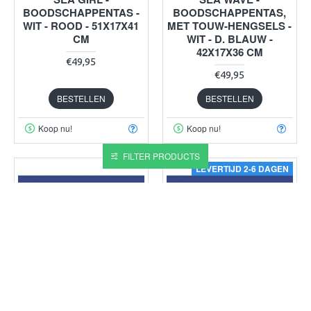
BOODSCHAPPENTAS -
BOODSCHAPPENTAS,
WIT - ROOD - 51X17X41
MET TOUW-HENGSELS -
CM
WIT - D. BLAUW -
42X17X36 CM
€49,95
€49,95
BESTELLEN
BESTELLEN
Koop nu!
Koop nu!
FILTER PRODUCTS
LEVERTIJD 2-6 DAGEN
Trend Marine
TM1015.3
Trend Marine
TM1013.3