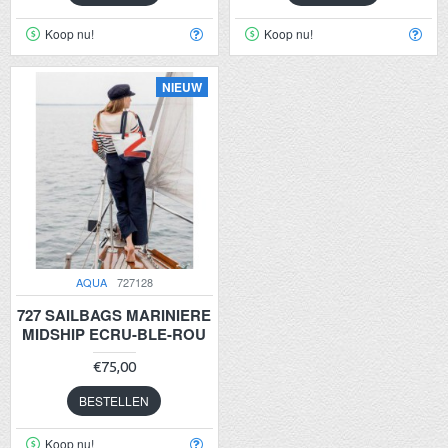
Koop nu!
Koop nu!
NIEUW
AQUA
727128
727 SAILBAGS MARINIERE
MIDSHIP ECRU-BLE-ROU
€75,00
BESTELLEN
Koop nu!