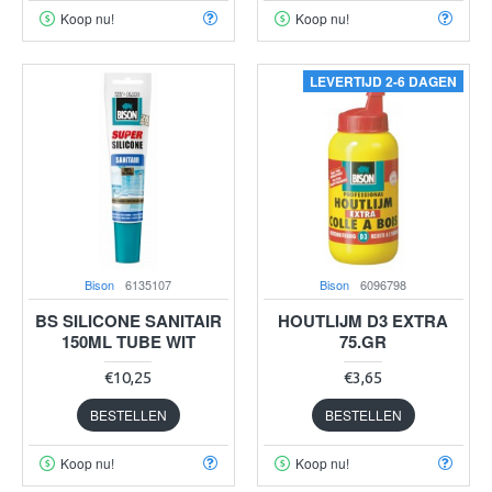
Koop nu!
Koop nu!
LEVERTIJD 2-6 DAGEN
Bison
6135107
Bison
6096798
BS SILICONE SANITAIR
HOUTLIJM D3 EXTRA
150ML TUBE WIT
75.GR
€10,25
€3,65
BESTELLEN
BESTELLEN
Koop nu!
Koop nu!