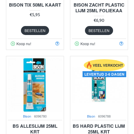
BISON TIX 50ML KAART
BISON ZACHT PLASTIC
LIJM 25ML FOLIEKAA
€5,95
€6,90
BESTELLEN
BESTELLEN
Koop nu!
Koop nu!
VEEL VERKOCHT
LEVERTIJD 2-6 DAGEN
Bison
6096780
Bison
6096788
BS ALLESLIJM 25ML
BS HARD PLASTIC LIJM
KRT
25ML KRT