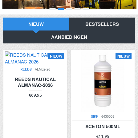
NIEUW
BESTSELLERS
AANBIEDINGEN
NIEUW
NIEUW
REEDS
ALM02-26
REEDS NAUTICAL
ALMANAC-2026
€69,95
SIKK
6430508
ACETON 500ML
€11,95