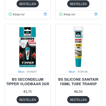
BESTELLEN
BESTELLEN
Koop nu!
Koop nu!
Bison
6100247
Bison
6135106
BS SECONDELIJM
BS SILICONE SANITAIR
TIPPER VLOEIBAAR 2GR
150ML TUBE TRANSP
€5,75
€8,50
BESTELLEN
BESTELLEN