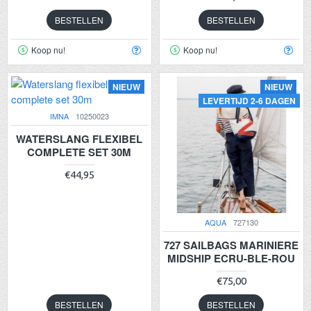
BESTELLEN
BESTELLEN
Koop nu!
Koop nu!
NIEUW
NIEUW
LEVERTIJD 2-6 DAGEN
IMNA
10250023
WATERSLANG FLEXIBEL
COMPLETE SET 30M
€44,95
AQUA
727130
727 SAILBAGS MARINIERE
MIDSHIP ECRU-BLE-ROU
€75,00
BESTELLEN
BESTELLEN