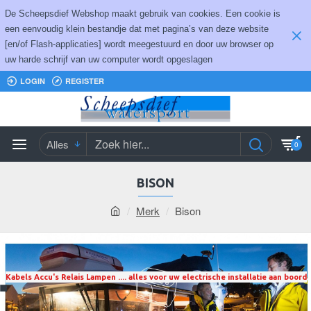
De Scheepsdief Webshop maakt gebruik van cookies. Een cookie is
een eenvoudig klein bestandje dat met pagina’s van deze website
[en/of Flash-applicaties] wordt meegestuurd en door uw browser op
uw harde schrijf van uw computer wordt opgeslagen
LOGIN
REGISTER
Alles
0
BISON
Merk
Bison
Kabels Accu's Relais Lampen .... alles voor uw electrische installatie aan boord