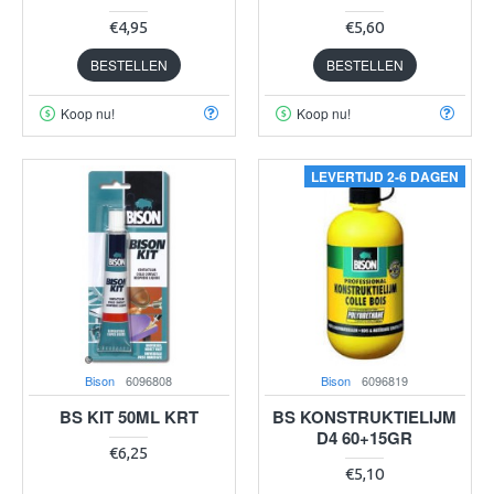
€4,95
€5,60
BESTELLEN
BESTELLEN
Koop nu!
Koop nu!
LEVERTIJD 2-6 DAGEN
Bison
6096808
Bison
6096819
BS KIT 50ML KRT
BS KONSTRUKTIELIJM
D4 60+15GR
€6,25
€5,10