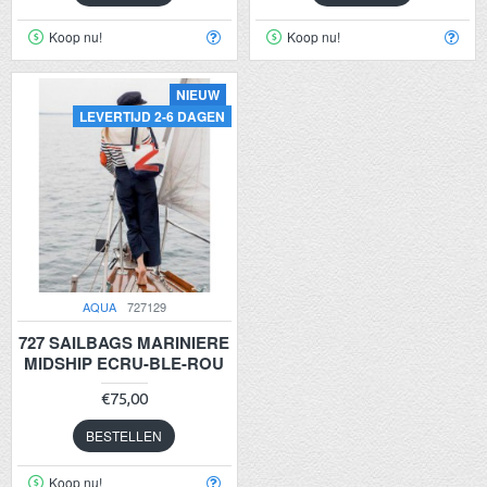
Koop nu!
Koop nu!
NIEUW
LEVERTIJD 2-6 DAGEN
AQUA
727129
727 SAILBAGS MARINIERE
MIDSHIP ECRU-BLE-ROU
€75,00
BESTELLEN
Koop nu!