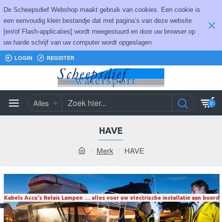
De Scheepsdief Webshop maakt gebruik van cookies. Een cookie is
een eenvoudig klein bestandje dat met pagina’s van deze website
[en/of Flash-applicaties] wordt meegestuurd en door uw browser op
uw harde schrijf van uw computer wordt opgeslagen
LOGIN
REGISTER
Alles
0
HAVE
Merk
HAVE
Kabels Accu's Relais Lampen .... alles voor uw electrische installatie aan boord