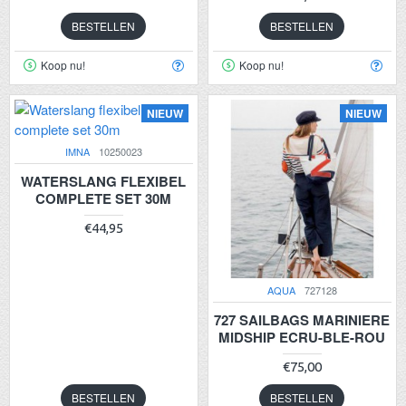
BESTELLEN
BESTELLEN
Koop nu!
Koop nu!
NIEUW
NIEUW
IMNA
10250023
WATERSLANG FLEXIBEL
COMPLETE SET 30M
€44,95
AQUA
727128
727 SAILBAGS MARINIERE
MIDSHIP ECRU-BLE-ROU
€75,00
BESTELLEN
BESTELLEN