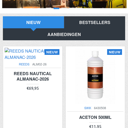
NIEUW
BESTSELLERS
AANBIEDINGEN
NIEUW
NIEUW
REEDS
ALM02-26
REEDS NAUTICAL
ALMANAC-2026
€69,95
SIKK
6430508
ACETON 500ML
€11,95