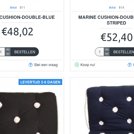
Arké
811
Arké
814
 CUSHION-DOUBLE-BLUE
MARINE CUSHION-DOUB
STRIPED
€48,02
€52,40
BESTELLEN
BESTELLE
Stel een vraag
Koop nu!
LEVERTIJD 2-6 DAGEN