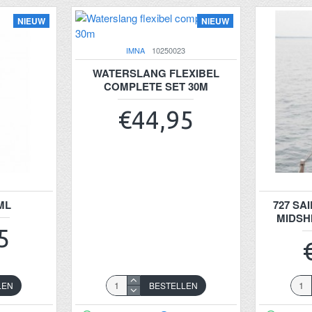
NIEUW
NIEUW
IMNA
10250023
WATERSLANG FLEXIBEL
COMPLETE SET 30M
€44,95
ML
727 SA
MIDSH
5
LEN
BESTELLEN