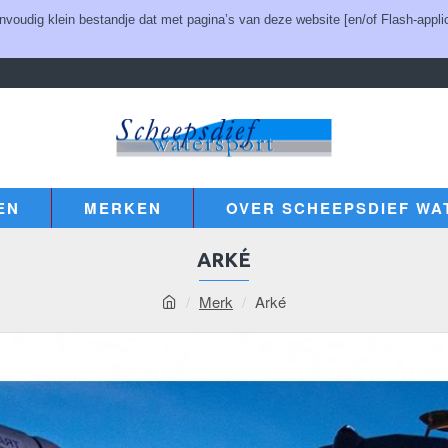
udig klein bestandje dat met pagina’s van deze website [en/of Flash-applic
EN
MERKEN
OVER SCHEEPSDIEF WA
ARKÉ
Merk
Arké