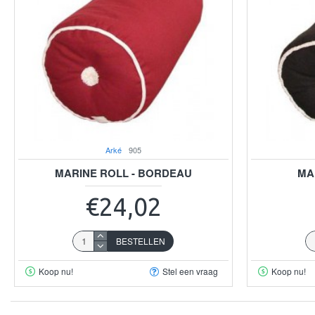
Arké
905
MARINE ROLL - BORDEAU
MA
€24,02
BESTELLEN
Koop nu!
Stel een vraag
Koop nu!