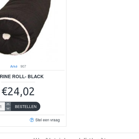
Arké
907
RINE ROLL- BLACK
€24,02
BESTELLEN
Stel een vraag