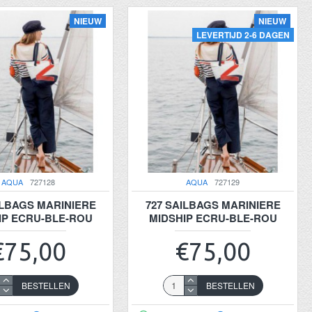
NIEUW
NIEUW
LEVERTIJD 2-6 DAGEN
AQUA
727128
AQUA
727129
ILBAGS MARINIERE
727 SAILBAGS MARINIERE
IP ECRU-BLE-ROU
MIDSHIP ECRU-BLE-ROU
€75,00
€75,00
BESTELLEN
BESTELLEN