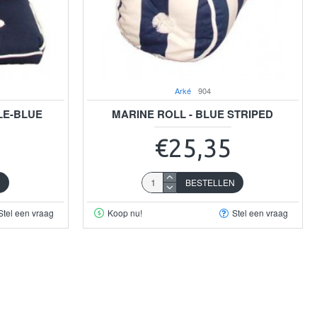
Arké
904
LE-BLUE
MARINE ROLL - BLUE STRIPED
€25,35
N
BESTELLEN
Stel een vraag
Koop nu!
Stel een vraag