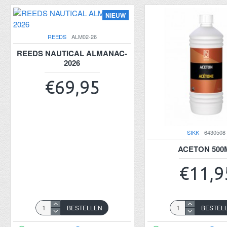
NIEUW
REEDS
ALM02-26
REEDS NAUTICAL ALMANAC-
2026
€69,95
SIKK
6430508
ACETON 500
€11,9
BESTELLEN
BESTEL