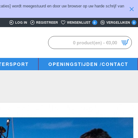
aties] wordt meegestuurd en door uw browser op uw harde schrijf van
LOG IN
REGISTREER
WENSENLIJST
VERGELIJKEN
0
0
0 product(en) - €0,00
TERSPORT
OPENINGSTIJDEN /CONTACT