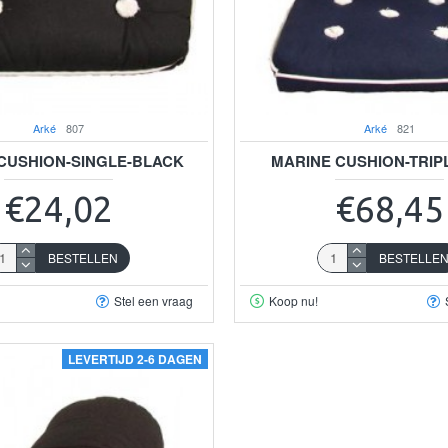
Arké
807
Arké
821
CUSHION-SINGLE-BLACK
MARINE CUSHION-TRIP
€24,02
€68,45
BESTELLEN
BESTELLE
Stel een vraag
Koop nu!
LEVERTIJD 2-6 DAGEN