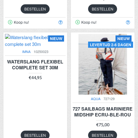
BESTELLEN
BESTELLEN
Koop nu!
Koop nu!
NIEUW
NIEUW
LEVERTIJD 2-6 DAGEN
IMNA
10250023
WATERSLANG FLEXIBEL
COMPLETE SET 30M
€44,95
AQUA
727129
727 SAILBAGS MARINIERE
MIDSHIP ECRU-BLE-ROU
€75,00
BESTELLEN
BESTELLEN