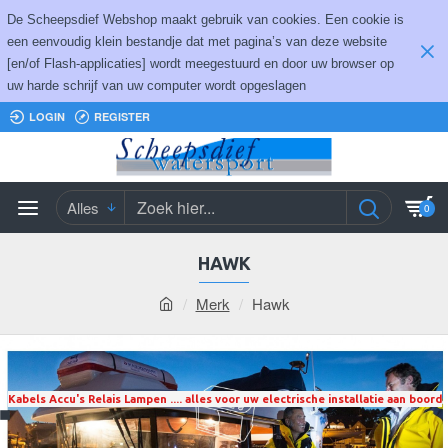
De Scheepsdief Webshop maakt gebruik van cookies. Een cookie is
een eenvoudig klein bestandje dat met pagina’s van deze website
[en/of Flash-applicaties] wordt meegestuurd en door uw browser op
uw harde schrijf van uw computer wordt opgeslagen
LOGIN
REGISTER
Alles
0
HAWK
Merk
Hawk
Kabels Accu's Relais Lampen .... alles voor uw electrische installatie aan boord