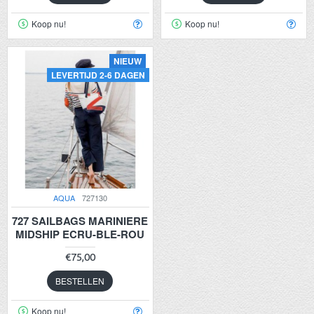
Koop nu!
Koop nu!
NIEUW
LEVERTIJD 2-6 DAGEN
AQUA
727130
727 SAILBAGS MARINIERE
MIDSHIP ECRU-BLE-ROU
€75,00
BESTELLEN
Koop nu!