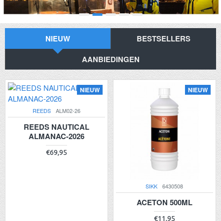
NIEUW
BESTSELLERS
AANBIEDINGEN
NIEUW
NIEUW
REEDS
ALM02-26
REEDS NAUTICAL
ALMANAC-2026
€69,95
SIKK
6430508
ACETON 500ML
€11,95