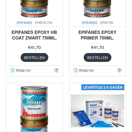
EPIFANES
EHBCB.750
EPIFANES
EPW.750
EPIFANES EPOXY HB
EPIFANES EPOXY
COAT ZWART 750ML.
PRIMER 750ML.
€41,70
€41,70
BESTELLEN
BESTELLEN
Koop nu!
Koop nu!
LEVERTIJD 2-6 DAGEN