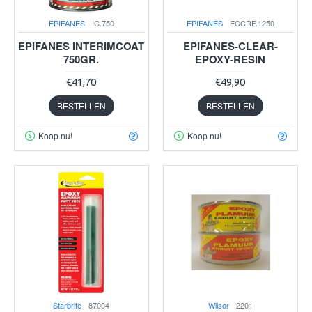
EPIFANES
IC.750
EPIFANES
ECCRF.1250
EPIFANES INTERIMCOAT
EPIFANES-CLEAR-
750GR.
EPOXY-RESIN
€41,70
€49,90
BESTELLEN
BESTELLEN
Koop nu!
Koop nu!
Starbrite
87004
Wilsor
2201