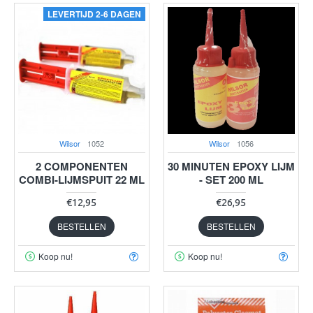
LEVERTIJD 2-6 DAGEN
Wilsor
1052
Wilsor
1056
2 COMPONENTEN
30 MINUTEN EPOXY LIJM
COMBI-LIJMSPUIT 22 ML
- SET 200 ML
€12,95
€26,95
BESTELLEN
BESTELLEN
Koop nu!
Koop nu!