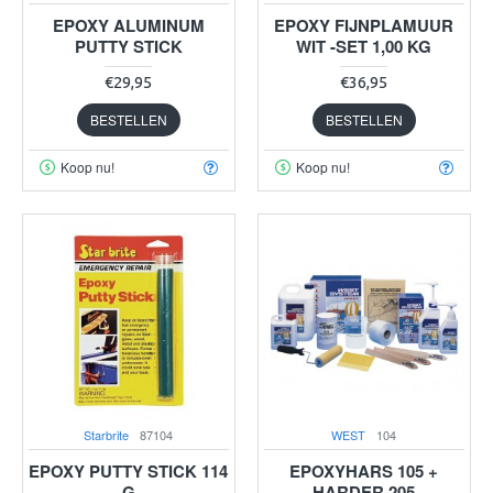
EPOXY ALUMINUM
EPOXY FIJNPLAMUUR
PUTTY STICK
WIT -SET 1,00 KG
€29,95
€36,95
BESTELLEN
BESTELLEN
Koop nu!
Koop nu!
Starbrite
87104
WEST
104
EPOXY PUTTY STICK 114
EPOXYHARS 105 +
G
HARDER 205