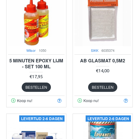
Wilsor
1050
SIKK
6035374
5 MINUTEN EPOXY LIJM
AB GLASMAT 0,5M2
- SET 100 ML
€14,00
€17,95
BESTELLEN
BESTELLEN
Koop nu!
Koop nu!
LEVERTIJD 2-6 DAGEN
LEVERTIJD 2-6 DAGEN