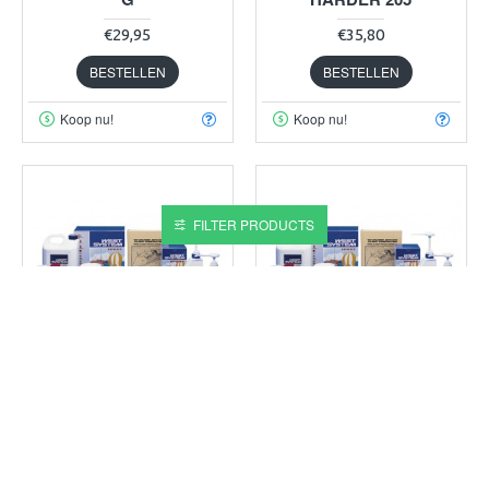
€29,95
€35,80
BESTELLEN
BESTELLEN
Koop nu!
Koop nu!
FILTER PRODUCTS
WEST
205A
WEST
206A
EPOXYHARS 105 +
EPOXYHARS 105 +
HARDER 205
HARDER 206
€61,00
€61,00