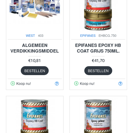
WEST
403
EPIFANES
EHBCG.750
ALGEMEEN
EPIFANES EPOXY HB
VERDIKKINGSMIDDEL
COAT GRIJS 750ML.
€10,81
€41,70
BESTELLEN
BESTELLEN
Koop nu!
Koop nu!