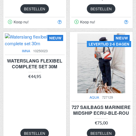
BESTELLEN
BESTELLEN
Koop nu!
Koop nu!
NIEUW
NIEUW
LEVERTIJD 2-6 DAGEN
IMNA
10250023
WATERSLANG FLEXIBEL
COMPLETE SET 30M
€44,95
AQUA
727129
727 SAILBAGS MARINIERE
MIDSHIP ECRU-BLE-ROU
€75,00
BESTELLEN
BESTELLEN