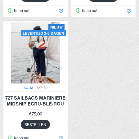
Koop nu!
Koop nu!
NIEUW
LEVERTIJD 2-6 DAGEN
AQUA
727130
727 SAILBAGS MARINIERE
MIDSHIP ECRU-BLE-ROU
€75,00
BESTELLEN
Koop nu!