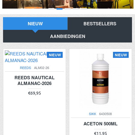
NIEUW
BESTSELLERS
AANBIEDINGEN
NIEUW
NIEUW
REEDS
ALM02-26
REEDS NAUTICAL
ALMANAC-2026
€69,95
SIKK
6430508
ACETON 500ML
€11,95