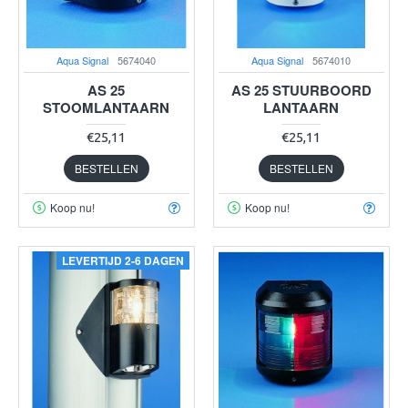
Aqua Signal
5674040
Aqua Signal
5674010
AS 25
AS 25 STUURBOORD
STOOMLANTAARN
LANTAARN
€25,11
€25,11
BESTELLEN
BESTELLEN
Koop nu!
Koop nu!
LEVERTIJD 2-6 DAGEN