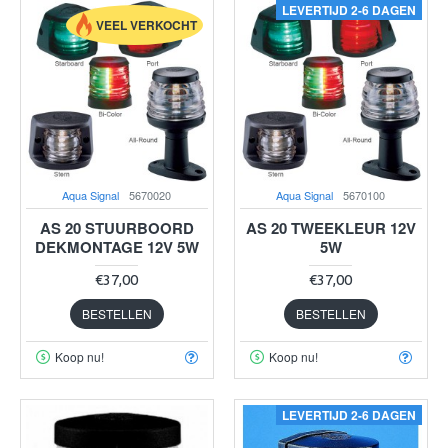
LEVERTIJD 2-6 DAGEN
VEEL VERKOCHT
Aqua Signal
5670020
Aqua Signal
5670100
AS 20 STUURBOORD
AS 20 TWEEKLEUR 12V
DEKMONTAGE 12V 5W
5W
€37,00
€37,00
BESTELLEN
BESTELLEN
Koop nu!
Koop nu!
LEVERTIJD 2-6 DAGEN