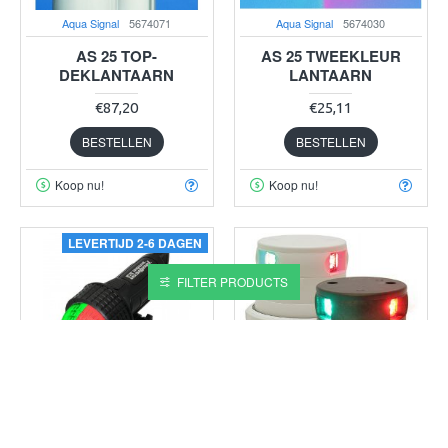
Aqua Signal
5674071
Aqua Signal
5674030
AS 25 TOP-
AS 25 TWEEKLEUR
DEKLANTAARN
LANTAARN
€87,20
€25,11
BESTELLEN
BESTELLEN
Koop nu!
Koop nu!
LEVERTIJD 2-6 DAGEN
FILTER PRODUCTS
Aqua Signal
AQ37274007
Aqua Signal
5672650