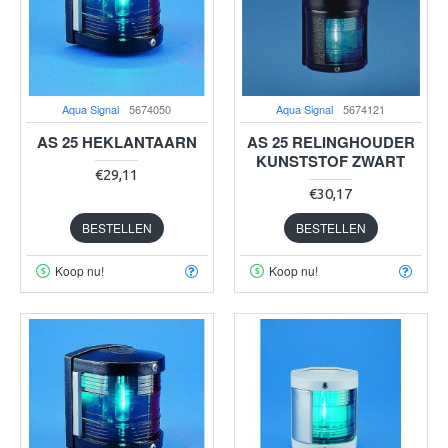
Aqua Signal
5674050
Aqua Signal
5674121
AS 25 HEKLANTAARN
AS 25 RELINGHOUDER
KUNSTSTOF ZWART
€29,11
€30,17
BESTELLEN
BESTELLEN
Koop nu!
Koop nu!