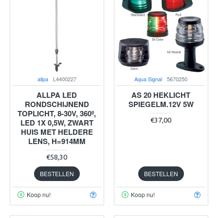
allpa
L4400227
Aqua Signal
5670250
ALLPA LED
AS 20 HEKLICHT
RONDSCHIJNEND
SPIEGELM.12V 5W
TOPLICHT, 8-30V, 360º,
€37,00
LED 1X 0,5W, ZWART
HUIS MET HELDERE
LENS, H=914MM
€58,30
BESTELLEN
BESTELLEN
Koop nu!
Koop nu!