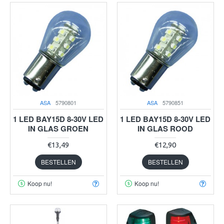
ASA
5790801
ASA
5790851
1 LED BAY15D 8-30V LED
1 LED BAY15D 8-30V LED
IN GLAS GROEN
IN GLAS ROOD
€13,49
€12,90
BESTELLEN
BESTELLEN
Koop nu!
Koop nu!