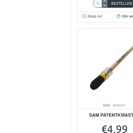
BESTELLEN
Koop nu!
Stel e
SIKK
6101411
SAM PATENTKWAST
€4,99