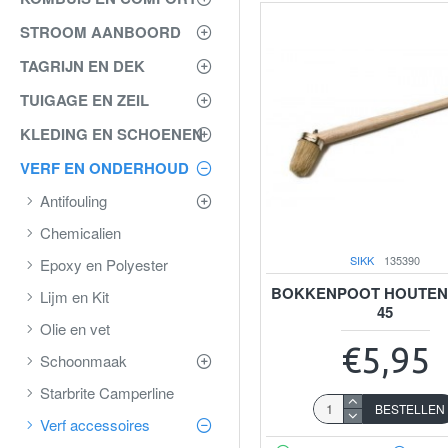
STROOM AANBOORD
TAGRIJN EN DEK
TUIGAGE EN ZEIL
KLEDING EN SCHOENEN
VERF EN ONDERHOUD
Antifouling
Chemicalien
SIKK
135390
Epoxy en Polyester
BOKKENPOOT HOUTEN
Lijm en Kit
45
Olie en vet
€5,95
Schoonmaak
Starbrite Camperline
BESTELLEN
Verf accessoires