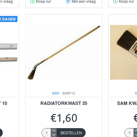
en vraag
Koop nu!
Stel een vraag
Koop nu!
-6 DAGEN
SIKK
6099712
S
 10
RADIATORKWAST 35
SAM KWA
€1,60
BESTELLEN