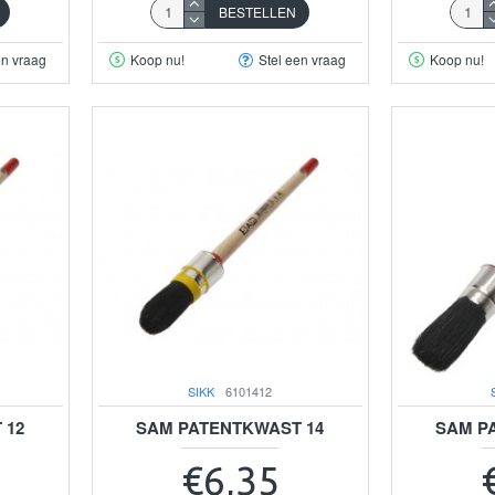
BESTELLEN
en vraag
Koop nu!
Stel een vraag
Koop nu!
SIKK
6101412
 12
SAM PATENTKWAST 14
SAM P
€6,35