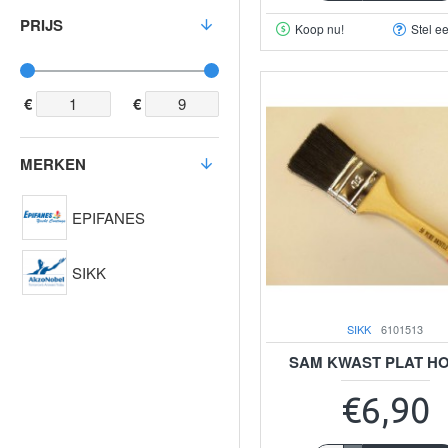
PRIJS
Koop nu!
Stel e
€
€
MERKEN
EPIFANES
SIKK
SIKK
6101513
SAM KWAST PLAT HO
€6,90