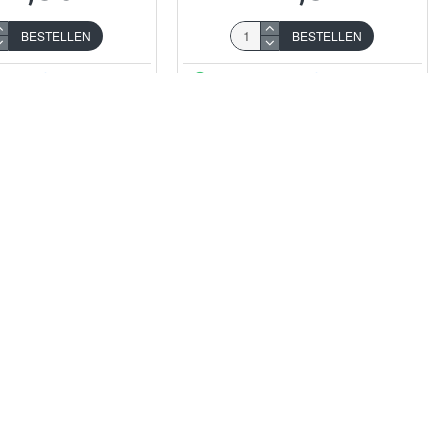
BESTELLEN
BESTELLEN
Stel een vraag
Koop nu!
Stel een vraag
IKK
6101413
SIKK
6198334
ENTPUNTKWAST 16
VOORDEELKWAST PLAT 30