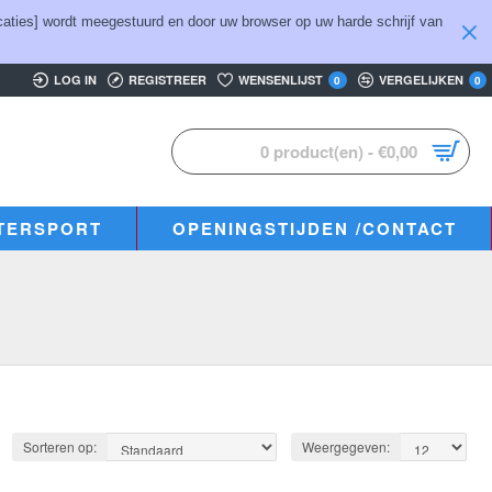
aties] wordt meegestuurd en door uw browser op uw harde schrijf van
LOG IN
REGISTREER
WENSENLIJST
VERGELIJKEN
0
0
0 product(en) - €0,00
TERSPORT
OPENINGSTIJDEN /CONTACT
Sorteren op:
Weergegeven: