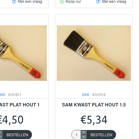
Stel een vraag
Koop nu!
Stel een vraag
IKK
6101511
SIKK
6101512
ST PLAT HOUT 1
SAM KWAST PLAT HOUT 1.5
€4,50
€5,34
BESTELLEN
BESTELLEN