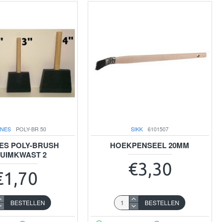
ANES
POLY-BR 50
SIKK
6101507
ES POLY-BRUSH
HOEKPENSEEL 20MM
UIMKWAST 2
€3,30
€1,70
BESTELLEN
BESTELLEN