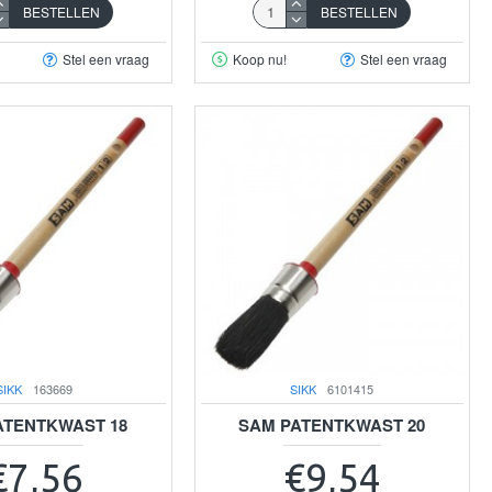
BESTELLEN
BESTELLEN
Stel een vraag
Koop nu!
Stel een vraag
SIKK
163669
SIKK
6101415
ATENTKWAST 18
SAM PATENTKWAST 20
€7,56
€9,54