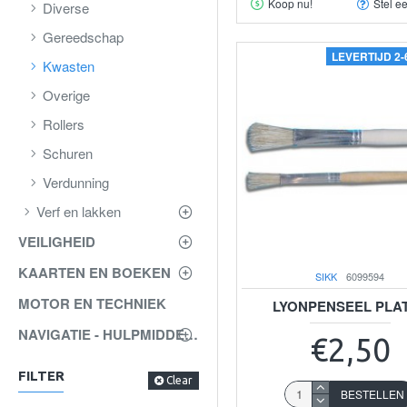
Koop nu!
Stel e
Diverse
Gereedschap
LEVERTIJD 2
Kwasten
Overige
Rollers
Schuren
Verdunning
Verf en lakken
VEILIGHEID
KAARTEN EN BOEKEN
SIKK
6099594
MOTOR EN TECHNIEK
LYONPENSEEL PLAT
NAVIGATIE - HULPMIDDELEN
€2,50
FILTER
Clear
BESTELLEN