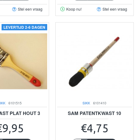
Stel een vraag
Koop nu!
Stel een vraag
LEVERTIJD 2-6 DAGEN
IKK
6101515
SIKK
6101410
ST PLAT HOUT 3
SAM PATENTKWAST 10
€9,95
€4,75