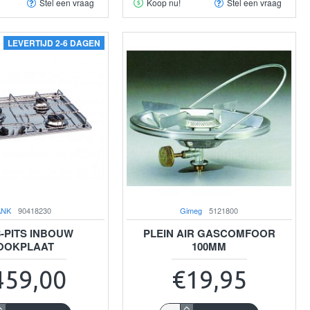
Stel een vraag
Koop nu!
Stel een vraag
LEVERTIJD 2-6 DAGEN
ANK
90418230
Gimeg
5121800
3-PITS INBOUW
PLEIN AIR GASCOMFOOR
OOKPLAAT
100MM
459,00
€19,95