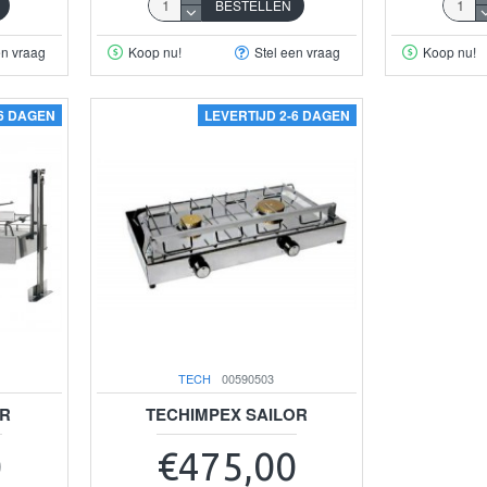
BESTELLEN
en vraag
Koop nu!
Stel een vraag
Koop nu!
-6 DAGEN
LEVERTIJD 2-6 DAGEN
TECH
00590503
ER
TECHIMPEX SAILOR
0
€475,00