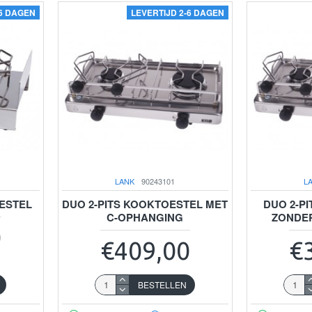
-6 DAGEN
LEVERTIJD 2-6 DAGEN
LANK
90243101
L
OESTEL
DUO 2-PITS KOOKTOESTEL MET
DUO 2-P
C-OPHANGING
ZONDE
0
€409,00
€
BESTELLEN