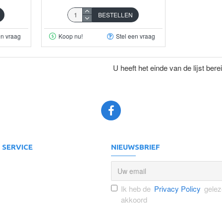
BESTELLEN
en vraag
Koop nu!
Stel een vraag
U heeft het einde van de lijst berei
 SERVICE
NIEUWSBRIEF
Ik heb de
Privacy Policy
gelez
akkoord