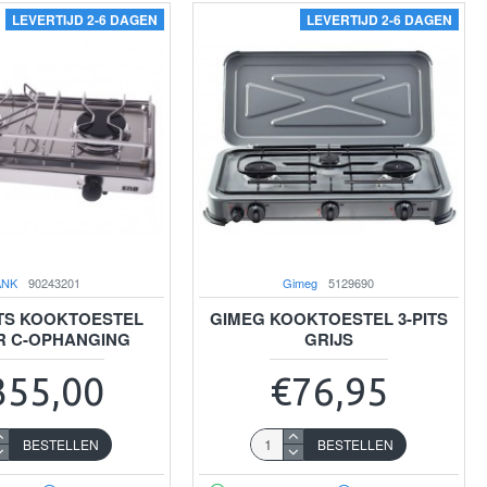
LEVERTIJD 2-6 DAGEN
LEVERTIJD 2-6 DAGEN
ANK
90243201
Gimeg
5129690
ITS KOOKTOESTEL
GIMEG KOOKTOESTEL 3-PITS
R C-OPHANGING
GRIJS
355,00
€76,95
BESTELLEN
BESTELLEN