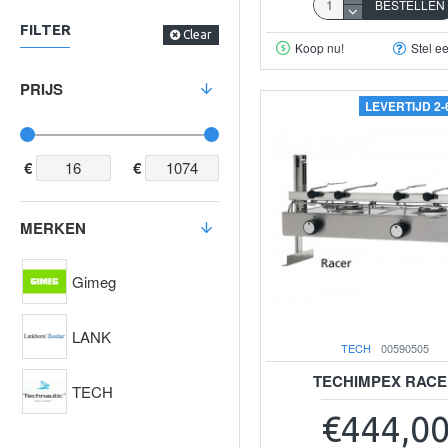
BESTELLEN
FILTER
Clear
Koop nu!
Stel e
PRIJS
LEVERTIJD 2
€
€
MERKEN
Gimeg
LANK
TECH
00590505
TECHIMPEX RAC
TECH
€444,0