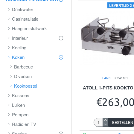
LEVERTIJD 2
Drinkwater
Gasinstallatie
Hang en sluitwerk
Interieur
Koeling
Koken
Barbecue
Diversen
LANK
90241101
Kooktoestel
ATOLL 1-PITS KOOKT
Kussens
€263,0
Luiken
Pompen
BESTELLEN
Radio en TV
Servies