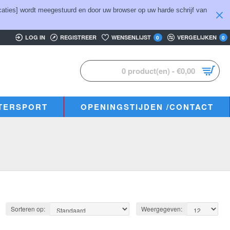
aties] wordt meegestuurd en door uw browser op uw harde schrijf van
LOG IN
REGISTREER
WENSENLIJST
VERGELIJKEN
0
0
0 product(en) - €0,00
TERSPORT
OPENINGSTIJDEN /CONTACT
Sorteren op:
Weergegeven: