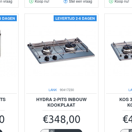
en vraag
Koop nu!
Stel een vraag
Koop nu!
-6 DAGEN
LEVERTIJD 2-6 DAGEN
LANK
90417230
L
ITS
HYDRA 2-PITS INBOUW
KOS 
KOOKPLAAT
K
0
€348,00
€