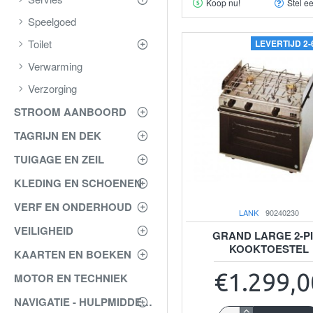
Koop nu!
Stel e
Speelgoed
Toilet
LEVERTIJD 2
Verwarming
Verzorging
STROOM AANBOORD
TAGRIJN EN DEK
TUIGAGE EN ZEIL
KLEDING EN SCHOENEN
VERF EN ONDERHOUD
LANK
90240230
VEILIGHEID
GRAND LARGE 2-P
KOOKTOESTEL
KAARTEN EN BOEKEN
€1.299,0
MOTOR EN TECHNIEK
NAVIGATIE - HULPMIDDELEN