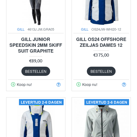
GILL
4613J.JM.GRA05
GILL
OS24JW-WHI20-12
GILL JUNIOR
GILL OS24 OFFSHORE
SPEEDSKIN 2MM SKIFF
ZEILJAS DAMES 12
SUIT GRAPHITE
€375,00
€89,00
BESTELLEN
BESTELLEN
Koop nu!
Koop nu!
LEVERTIJD 2-6 DAGEN
LEVERTIJD 2-6 DAGEN