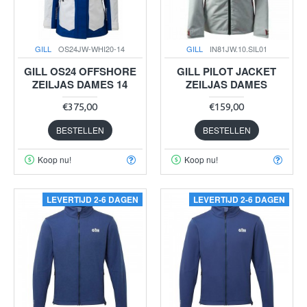
GILL
OS24JW-WHI20-14
GILL
IN81JW.10.SIL01
GILL OS24 OFFSHORE
GILL PILOT JACKET
ZEILJAS DAMES 14
ZEILJAS DAMES
€375,00
€159,00
BESTELLEN
BESTELLEN
Koop nu!
Koop nu!
LEVERTIJD 2-6 DAGEN
LEVERTIJD 2-6 DAGEN