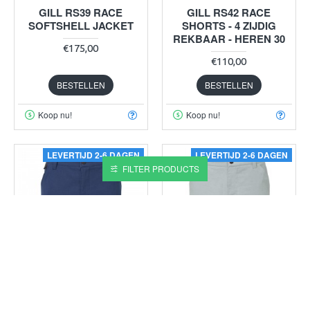
GILL RS39 RACE
GILL RS42 RACE
SOFTSHELL JACKET
SHORTS - 4 ZIJDIG
REKBAAR - HEREN 30
€175,00
€110,00
BESTELLEN
BESTELLEN
Koop nu!
Koop nu!
LEVERTIJD 2-6 DAGEN
LEVERTIJD 2-6 DAGEN
FILTER PRODUCTS
GILL
RS42-BLU07-32
GILL
RS42-GRE14-34
GILL RS42 RACE
GILL RS42 RACE