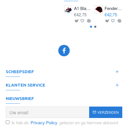
A1 Blauw ca 29x37cm (2)
Fenderhoes A1 Navy ca 29x37cm (2)
€42,75
€42,75
SCHEEPSDIEF
KLANTEN SERVICE
NIEUWSBRIEF
VERZENDEN
Ik heb de
Privacy Policy
gelezen en ga hiermee akkoord