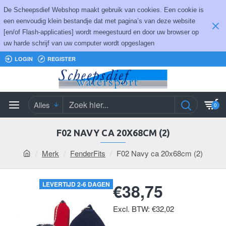
De Scheepsdief Webshop maakt gebruik van cookies. Een cookie is
een eenvoudig klein bestandje dat met pagina’s van deze website
[en/of Flash-applicaties] wordt meegestuurd en door uw browser op
uw harde schrijf van uw computer wordt opgeslagen
LOGIN
REGISTER
Alles
0
F02 NAVY CA 20X68CM (2)
Merk
FenderFits
F02 Navy ca 20x68cm (2)
LEVERTIJD 2-6 DAGEN
€38,75
Excl. BTW: €32,02