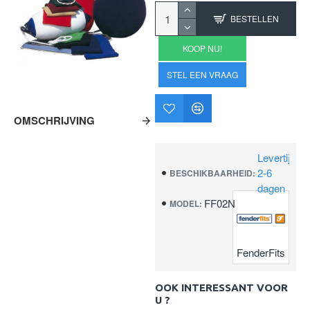
BESTELLEN
KOOP NU!
STEL EEN VRAAG
OMSCHRIJVING
Levertijd
2-6
BESCHIKBAARHEID:
dagen
FF02N
MODEL:
FenderFits
OOK INTERESSANT VOOR
U ?