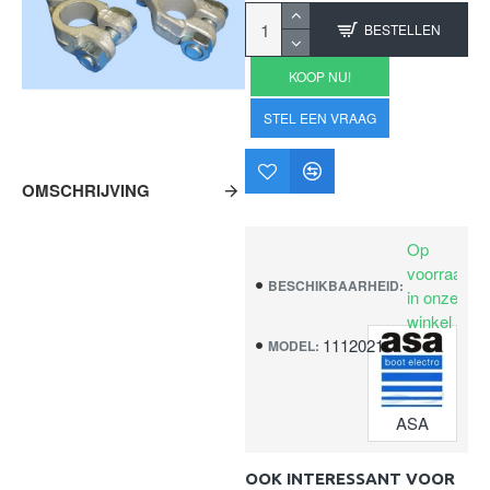
BESTELLEN
KOOP NU!
STEL EEN VRAAG
OMSCHRIJVING
Op
voorraad
BESCHIKBAARHEID:
in onze
winkel
1112021
MODEL:
ASA
OOK INTERESSANT VOOR