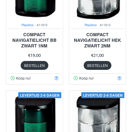
Plastimo
A11815
Plastimo
A11813
COMPACT
COMPACT
NAVIGATIELICHT BB
NAVIGATIELICHT HEK
ZWART 1NM
ZWART 2NM
€19,00
€21,00
BESTELLEN
BESTELLEN
Koop nu!
Koop nu!
LEVERTIJD 2-6 DAGEN
LEVERTIJD 2-6 DAGEN