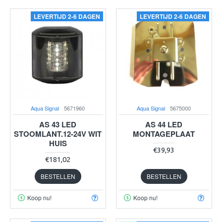
LEVERTIJD 2-6 DAGEN
LEVERTIJD 2-6 DAGEN
Aqua Signal
5671960
Aqua Signal
5675000
AS 43 LED
AS 44 LED
STOOMLANT.12-24V WIT
MONTAGEPLAAT
HUIS
€39,93
€181,02
BESTELLEN
BESTELLEN
Koop nu!
Koop nu!