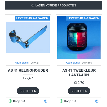
LADEN VORIGE PRODUCTEN
LEVERTIJD 2-6 DAGEN
LEVERTIJD 2-6 DAGEN
Aqua Signal
5674211
Aqua Signal
5674160
AS 41 RELINGHOUDER
AS 41 TWEEKLEUR
LANTAARN
€72,67
€62,70
BESTELLEN
BESTELLEN
Koop nu!
Koop nu!