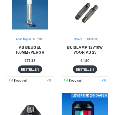
Aqua Signal
5675041
Talamex
14329012
AS BEUGEL
BUISLAMP 12V10W
160MM+VERGR
VOOR AS 25
€71,35
€4,80
BESTELLEN
BESTELLEN
Koop nu!
Koop nu!
LEVERTIJD 2-6 DAGEN