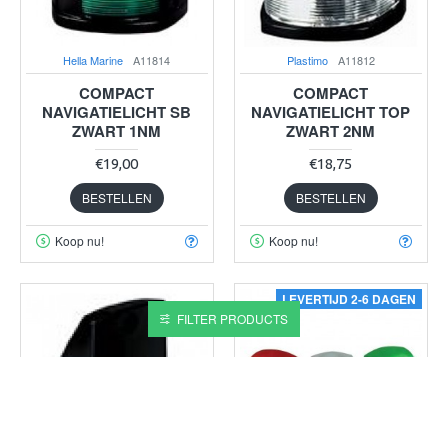
Hella Marine
A11814
Plastimo
A11812
COMPACT
COMPACT
NAVIGATIELICHT SB
NAVIGATIELICHT TOP
ZWART 1NM
ZWART 2NM
€19,00
€18,75
BESTELLEN
BESTELLEN
Koop nu!
Koop nu!
LEVERTIJD 2-6 DAGEN
FILTER PRODUCTS