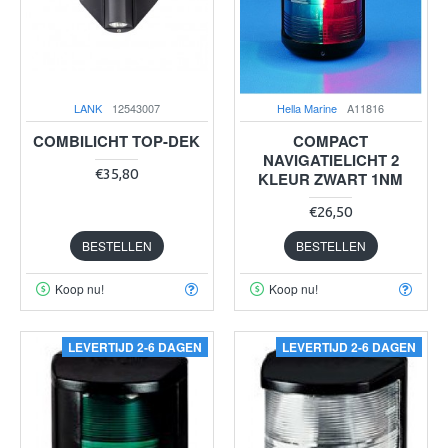
LANK
12543007
Hella Marine
A11816
COMBILICHT TOP-DEK
COMPACT
NAVIGATIELICHT 2
€35,80
KLEUR ZWART 1NM
€26,50
BESTELLEN
BESTELLEN
Koop nu!
Koop nu!
LEVERTIJD 2-6 DAGEN
LEVERTIJD 2-6 DAGEN