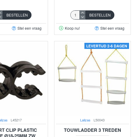
BESTELLEN
BESTELLEN
Stel een vraag
Koop nu!
Stel een vraag
LEVERTIJD 2-6 DAGEN
alizas
L45217
Lalizas
L50043
T CLIP PLASTIC
TOUWLADDER 3 TREDEN
E Ø18-25MM ZW