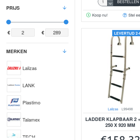
BESTELLEN
PRIJS
Koop nu!
Stel e
€
€
LEVERTIJD 2
MERKEN
Lalizas
LANK
Plastimo
Lalizas
L99498
LADDER KLAPBAAR 2 +
Talamex
250 X 920 MM
TECH
€158,3