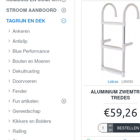
STROOM AANBOORD
TAGRIJN EN DEK
Ankeren
Antislip
Blue Performance
Bouten en Moeren
Dekuitrusting
Doorvoeren
Lalizas
L50033
Fender
ALUMINIUM ZWEMTR
TREDES
Fun artikelen
€59,26
Gereedschap
Kikkers en Bolders
BESTELLEN
Railing