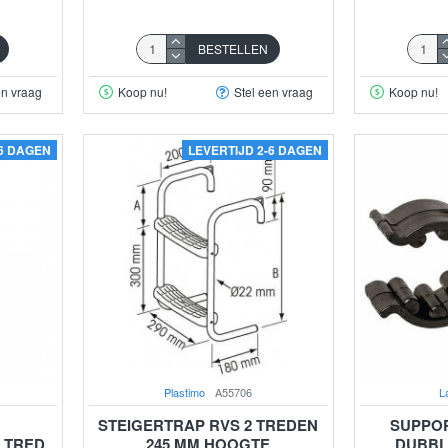
BESTELLEN
en vraag
Koop nu!
Stel een vraag
Koop nu!
-6 DAGEN
LEVERTIJD 2-6 DAGEN
Plastimo
A55706
L
STEIGERTRAP RVS 2 TREDEN
SUPPOR
5 TRED
245 MM HOOGTE
DUBBL