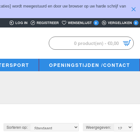
aties] wordt meegestuurd en door uw browser op uw harde schrijf van
LOG IN
REGISTREER
WENSENLIJST
VERGELIJKEN
0
0
0 product(en) - €0,00
TERSPORT
OPENINGSTIJDEN /CONTACT
Sorteren op:
Weergegeven: