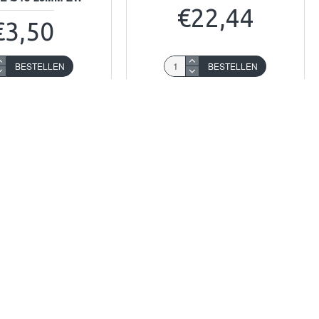
€22,44
€3,50
BESTELLEN
BESTELLEN
Stel een vraag
Koop nu!
Stel een vraag
LEVERTIJD 2-6 DAGEN
LEVERTIJD 2-6 DAGEN
astimo
A29009
LANK
79602105