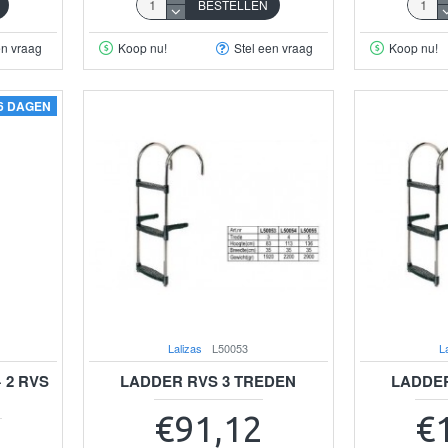
BESTELLEN
en vraag
Koop nu!
Stel een vraag
Koop nu!
-6 DAGEN
Lalizas
L50053
L
 2 RVS
LADDER RVS 3 TREDEN
LADDER
€91,12
€
2