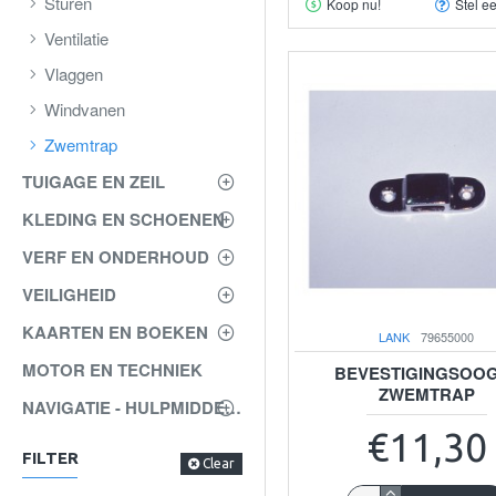
Sturen
Koop nu!
Stel e
Ventilatie
Vlaggen
Windvanen
Zwemtrap
TUIGAGE EN ZEIL
KLEDING EN SCHOENEN
VERF EN ONDERHOUD
VEILIGHEID
KAARTEN EN BOEKEN
LANK
79655000
MOTOR EN TECHNIEK
BEVESTIGINGSOOG
ZWEMTRAP
NAVIGATIE - HULPMIDDELEN
€11,30
FILTER
Clear