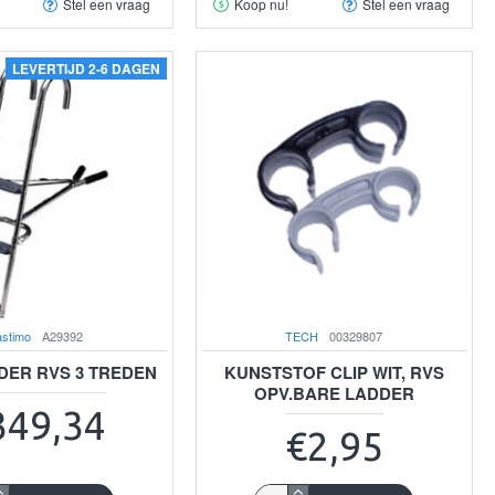
Stel een vraag
Koop nu!
Stel een vraag
LEVERTIJD 2-6 DAGEN
astimo
A29392
TECH
00329807
ER RVS 3 TREDEN
KUNSTSTOF CLIP WIT, RVS
OPV.BARE LADDER
349,34
€2,95