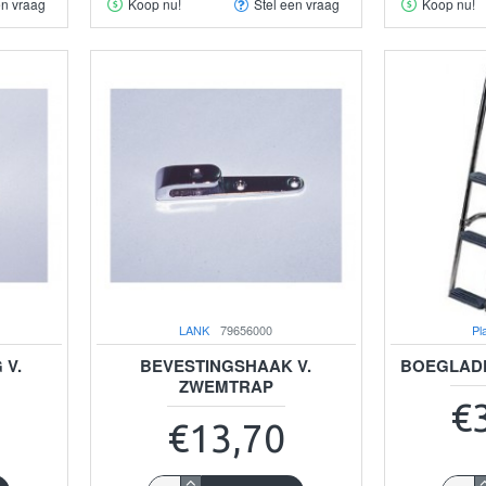
en vraag
Koop nu!
Stel een vraag
Koop nu!
LANK
79656000
Pl
 V.
BEVESTINGSHAAK V.
BOEGLADD
ZWEMTRAP
€
€13,70