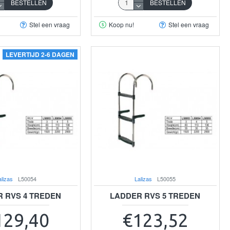
BESTELLEN
BESTELLEN
Stel een vraag
Koop nu!
Stel een vraag
LEVERTIJD 2-6 DAGEN
alizas
L50054
Lalizas
L50055
 RVS 4 TREDEN
LADDER RVS 5 TREDEN
129,40
€123,52