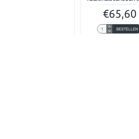
€65,60
BESTELLEN
Koop nu!
Stel e
LEVERTIJD 2
LANK
79602103