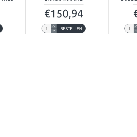
€150,94
BESTELLEN
en vraag
Koop nu!
Stel een vraag
Koop nu!
-6 DAGEN
LEVERTIJD 2-6 DAGEN
LANK
79602104
Pl