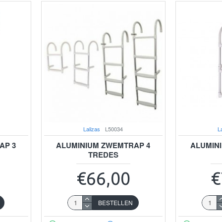
Lalizas
L50034
L
AP 3
ALUMINIUM ZWEMTRAP 4
ALUMIN
TREDES
€66,00
€
BESTELLEN