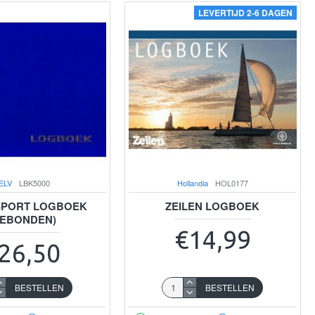
LEVERTIJD 2-6 DAGEN
ELV
LBK5000
Hollandia
HOL0177
SPORT LOGBOEK
ZEILEN LOGBOEK
GEBONDEN)
€14,99
26,50
BESTELLEN
BESTELLEN