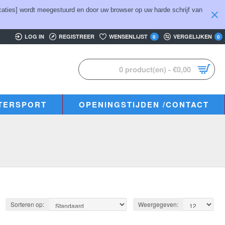
aties] wordt meegestuurd en door uw browser op uw harde schrijf van
LOG IN
REGISTREER
WENSENLIJST
VERGELIJKEN
0
0
0 product(en) - €0,00
TERSPORT
OPENINGSTIJDEN /CONTACT
Sorteren op:
Weergegeven: