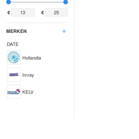
€
€
MERKEN
DATE
Hollandia
Imray
KELV